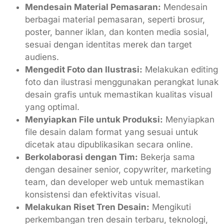
Mendesain Material Pemasaran:
Mendesain
berbagai material pemasaran, seperti brosur,
poster, banner iklan, dan konten media sosial,
sesuai dengan identitas merek dan target
audiens.
Mengedit Foto dan Ilustrasi:
Melakukan editing
foto dan ilustrasi menggunakan perangkat lunak
desain grafis untuk memastikan kualitas visual
yang optimal.
Menyiapkan File untuk Produksi:
Menyiapkan
file desain dalam format yang sesuai untuk
dicetak atau dipublikasikan secara online.
Berkolaborasi dengan Tim:
Bekerja sama
dengan desainer senior, copywriter, marketing
team, dan developer web untuk memastikan
konsistensi dan efektivitas visual.
Melakukan Riset Tren Desain:
Mengikuti
perkembangan tren desain terbaru, teknologi,