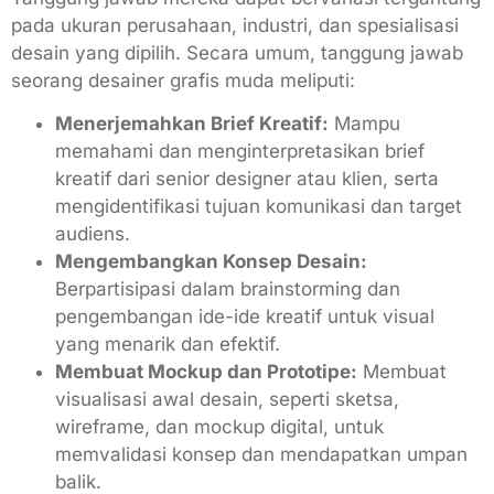
pada ukuran perusahaan, industri, dan spesialisasi
desain yang dipilih. Secara umum, tanggung jawab
seorang desainer grafis muda meliputi:
Menerjemahkan Brief Kreatif:
Mampu
memahami dan menginterpretasikan brief
kreatif dari senior designer atau klien, serta
mengidentifikasi tujuan komunikasi dan target
audiens.
Mengembangkan Konsep Desain:
Berpartisipasi dalam brainstorming dan
pengembangan ide-ide kreatif untuk visual
yang menarik dan efektif.
Membuat Mockup dan Prototipe:
Membuat
visualisasi awal desain, seperti sketsa,
wireframe, dan mockup digital, untuk
memvalidasi konsep dan mendapatkan umpan
balik.