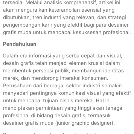
tersedia. Melalui analisis komprehensif, artikel ini
akan menguraikan keterampilan esensial yang
dibutuhkan, tren industri yang relevan, dan strategi
pengembangan karir yang efektif bagi para desainer
grafis muda untuk mencapai kesuksesan profesional.
Pendahuluan
Dalam era informasi yang serba cepat dan visual,
desain grafis telah menjadi elemen krusial dalam
membentuk persepsi publik, membangun identitas
merek, dan mendorong interaksi konsumen.
Perusahaan dari berbagai sektor industri semakin
menyadari pentingnya komunikasi visual yang efektif
untuk mencapai tujuan bisnis mereka. Hal ini
menciptakan permintaan yang tinggi akan tenaga
profesional di bidang desain grafis, termasuk
desainer grafis muda (junior graphic designer).