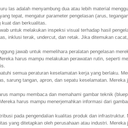
uru las adalah menyambung dua atau lebih material menggu
ang tepat, mengatur parameter pengelasan (arus, tegangan,
kuat dan berkualitas.
awab untuk melakukan inspeksi visual terhadap hasil peng
itas, inklusi terak, undercut, dan retak. Jika ditemukan c
nggung jawab untuk memelihara peralatan pengelasan mereka
Mereka harus mampu melakukan perawatan rutin, seperti m
is.
atuhi semua peraturan keselamatan kerja yang berlaku. M
las, sarung tangan, apron, dan sepatu keselamatan. Mereka
arus mampu membaca dan memahami gambar teknik (blueprin
. Mereka harus mampu menerjemahkan informasi dari gambar
tribusi pada pengendalian kualitas produk dan infrastrukt
tas yang ditetapkan oleh perusahaan atau industri. Merek