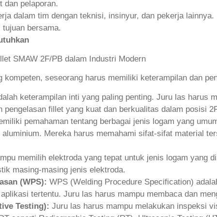
t dan pelaporan.
erja dalam tim dengan teknisi, insinyur, dan pekerja lainn
i tujuan bersama.
utuhkan
g kompeten, seseorang harus memiliki keterampilan dan pen
dalah keterampilan inti yang paling penting. Juru las harus
pengelasan fillet yang kuat dan berkualitas dalam posisi 2
emiliki pemahaman tentang berbagai jenis logam yang umum
n aluminium. Mereka harus memahami sifat-sifat material ter
pu memilih elektroda yang tepat untuk jenis logam yang dil
tik masing-masing jenis elektroda.
lasan (WPS):
WPS (Welding Procedure Specification) adalah 
aplikasi tertentu. Juru las harus mampu membaca dan men
ive Testing):
Juru las harus mampu melakukan inspeksi vis