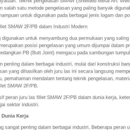
yatuan. Teknik pengelasan SMAW (Shielded Metal Arc Weldi
an salah satu metode pengelasan yang paling banyak digunaka
 kemampuan untuk digunakan pada berbagai jenis logam dan po
ang digunakan untuk menyambung dua permukaan yang saling 
) merupakan posisi pengelasan yang umum dijumpai dalam pr
 sedangkan PB (Butt Joint) mengacu pada sambungan tumpul 
penting dalam berbagai industri, mulai dari konstruksi ba
asan yang dihasilkan oleh juru las ini secara langsung mem
itu, pemahaman mendalam tentang teknik pengelasan, materi
fillet SMAW 2F/PB.
f peran juru las fillet SMAW 2F/PB dalam dunia kerja, ket
ai sektor industri.
 Dunia Kerja
ng sangat penting dalam berbagai industri. Beberapa peran 