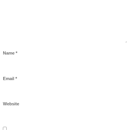
Name
*
Email
*
Website