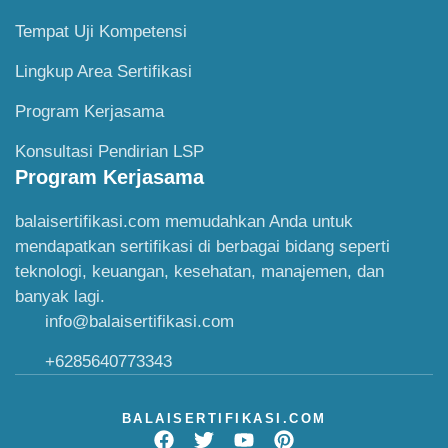
Tempat Uji Kompetensi
Lingkup Area Sertifikasi
Program Kerjasama
Konsultasi Pendirian LSP
Program Kerjasama
balaisertifikasi.com memudahkan Anda untuk
mendapatkan sertifikasi di berbagai bidang seperti
teknologi, keuangan, kesehatan, manajemen, dan
banyak lagi.
info@balaisertifikasi.com
+6285640773343
BALAISERTIFIKASI.COM